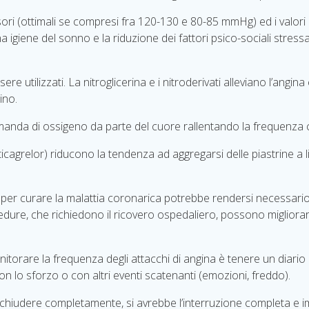
ri (ottimali se compresi fra 120-130 e 80-85 mmHg) ed i valori di 
 igiene del sonno e la riduzione dei fattori psico-sociali stressa
e utilizzati. La nitroglicerina e i nitroderivati alleviano l’angin
tino.
domanda di ossigeno da parte del cuore rallentando la frequenz
e ticagrelor) riducono la tendenza ad aggregarsi delle piastrine a
a, per curare la malattia coronarica potrebbe rendersi necessario
dure, che richiedono il ricovero ospedaliero, possono migliorar
rare la frequenza degli attacchi di angina è tenere un diario a
con lo sforzo o con altri eventi scatenanti (emozioni, freddo).
chiudere completamente, si avrebbe l’interruzione completa e i