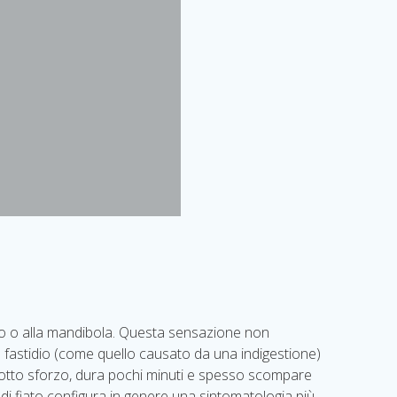
ollo o alla mandibola. Questa sensazione non
fastidio (come quello causato da una indigestione)
sotto sforzo, dura pochi minuti e spesso scompare
i fiato configura in genere una sintomatologia più