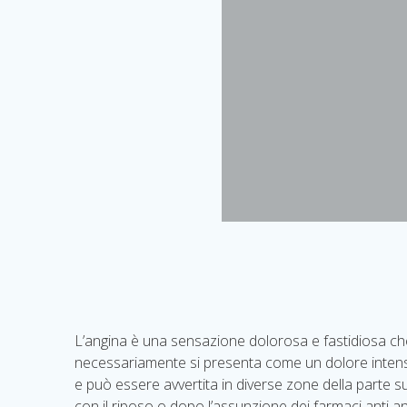
L’angina è una sensazione dolorosa e fastidiosa che 
necessariamente si presenta come un dolore intenso
e può essere avvertita in diverse zone della parte
con il riposo o dopo l’assunzione dei farmaci anti 