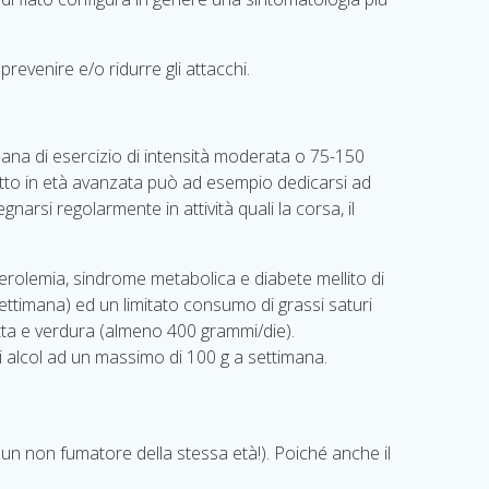
 a prevenire e/o ridurre gli attacchi.
mana di esercizio di intensità moderata o 75-150
getto in età avanzata può ad esempio dedicarsi ad
narsi regolarmente in attività quali la corsa, il
sterolemia, sindrome metabolica e diabete mellito di
ettimana) ed un limitato consumo di grassi saturi
rutta e verdura (almeno 400 grammi/die).
i alcol ad un massimo di 100 g a settimana.
 un non fumatore della stessa età!). Poiché anche il
.