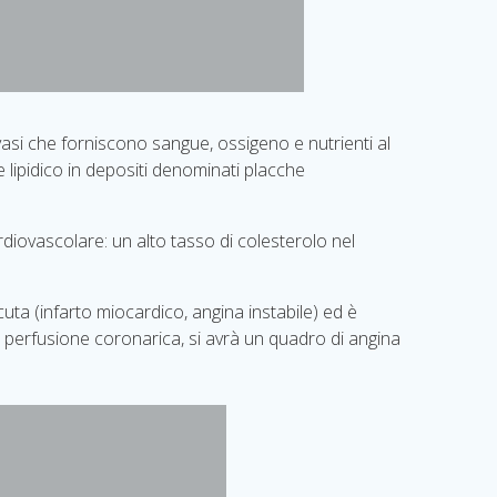
 vasi che forniscono sangue, ossigeno e nutrienti al
 lipidico in depositi denominati placche
rdiovascolare: un alto tasso di colesterolo nel
ta (infarto miocardico, angina instabile) ed è
l perfusione coronarica, si avrà un quadro di angina