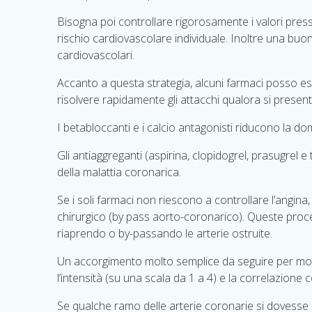
Bisogna poi controllare rigorosamente i valori presso
rischio cardiovascolare individuale. Inoltre una buona
cardiovascolari.
Accanto a questa strategia, alcuni farmaci posso esser
risolvere rapidamente gli attacchi qualora si presen
I betabloccanti e i calcio antagonisti riducono la 
Gli antiaggreganti (aspirina, clopidogrel, prasugrel 
della malattia coronarica.
Se i soli farmaci non riescono a controllare l’angin
chirurgico (by pass aorto-coronarico). Queste proce
riaprendo o by-passando le arterie ostruite.
Un accorgimento molto semplice da seguire per monito
l’intensità (su una scala da 1 a 4) e la correlazione 
Se qualche ramo delle arterie coronarie si dovesse 