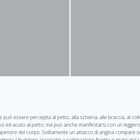
può essere percepita al petto, alla schiena, alle braccia, al c
 ed acuto al petto, ma può anche manifestarsi con un leggero 
 superiore del corpo. Solitamente un attacco di angina compare 
anginosi. Un dolore associato a sudorazione fredda o mancanza d