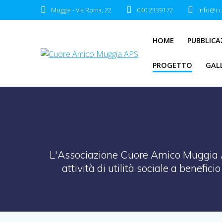
Salta
Muggia - Via Roma, 22
040 2339172
info@cu
al
contenuto
HOME
PUBBLICA
PROGETTO
GAL
L'Associazione Cuore Amico Muggia AP
attività di utilità sociale a benefic