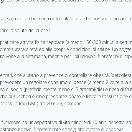
rare alcuni cambiamenti nello stile di vita che possono aiutare
ardare la salute del cuore?
raticare attività fisica regolare (almeno 150-300 minuti a setti
 commisurata all’età ed alle proprie condizioni di salute. Un sog
volte alla settimana, mentre per i più giovani è preferibile impeg
mentari, che aiutano a prevenire o controllare obesità, ipercole
a, prevedere un regolare consumo di pesce (almeno 2 volte alla s
vera di sodio (preferibilmente meno di 5 grammi/die) e ricca di f
e di zuccheri e cibo preconfezionato e limitare l’assunzione d
 Mass Index (BMI) fra 20 e 25, sarebbe
abile.
 fumatore ha un’aspettativa di vita minore di 10 anni rispetto ad
 sostanze nocive, è fortemente consigliato evitare di esporvisi