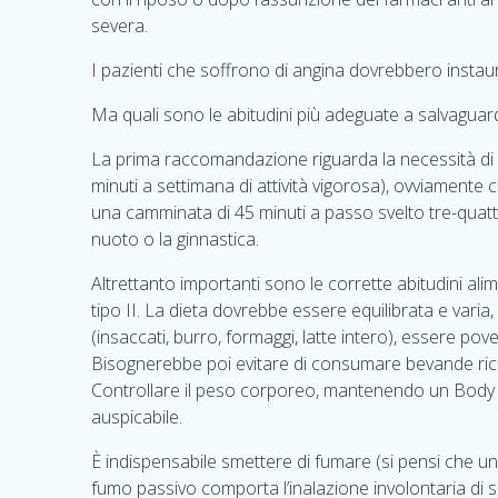
severa.
I pazienti che soffrono di angina dovrebbero instau
Ma quali sono le abitudini più adeguate a salvagu
La prima raccomandazione riguarda la necessità di p
minuti a settimana di attività vigorosa), ovviamente
una camminata di 45 minuti a passo svelto tre-quattro 
nuoto o la ginnastica.
Altrettanto importanti sono le corrette abitudini ali
tipo II. La dieta dovrebbe essere equilibrata e vari
(insaccati, burro, formaggi, latte intero), essere po
Bisognerebbe poi evitare di consumare bevande ricch
Controllare il peso corporeo, mantenendo un Body
auspic
È indispensabile smettere di fumare (si pensi che un
fumo passivo comporta l’inalazione involontaria di