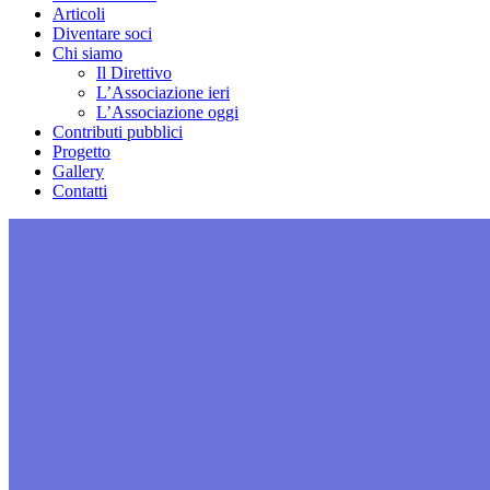
Articoli
Diventare soci
Chi siamo
Il Direttivo
L’Associazione ieri
L’Associazione oggi
Contributi pubblici
Progetto
Gallery
Contatti