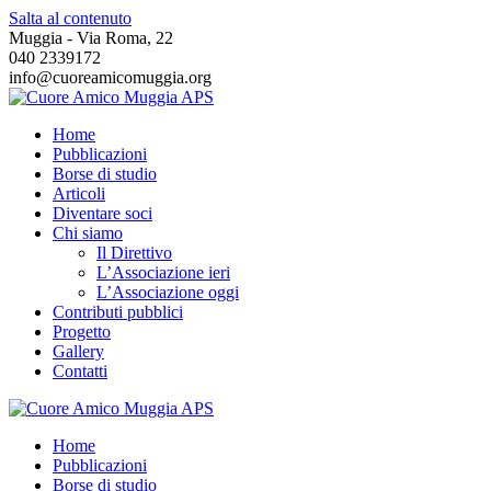
Salta al contenuto
Muggia - Via Roma, 22
040 2339172
info@cuoreamicomuggia.org
Home
Pubblicazioni
Borse di studio
Articoli
Diventare soci
Chi siamo
Il Direttivo
L’Associazione ieri
L’Associazione oggi
Contributi pubblici
Progetto
Gallery
Contatti
Home
Pubblicazioni
Borse di studio