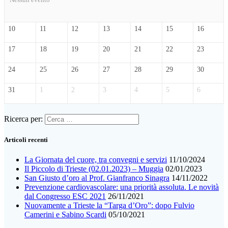
10
11
12
13
14
15
16
17
18
19
20
21
22
23
24
25
26
27
28
29
30
31
1
2
3
4
5
6
Ricerca per:
Articoli recenti
La Giornata del cuore, tra convegni e servizi
11/10/2024
Il Piccolo di Trieste (02.01.2023) – Muggia
02/01/2023
San Giusto d’oro al Prof. Gianfranco Sinagra
14/11/2022
Prevenzione cardiovascolare: una priorità assoluta. Le novità
dal Congresso ESC 2021
26/11/2021
Nuovamente a Trieste la “Targa d’Oro”: dopo Fulvio
Camerini e Sabino Scardi
05/10/2021