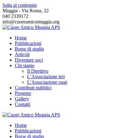
Salta al contenuto
Muggia - Via Roma, 22
040 2339172
info@cuoreamicomuggia.org
Home
Pubblicazioni
Borse di studio
Articoli
Diventare soci
Chi siamo
Il Direttivo
L’Associazione ieri
L’Associazione oggi
Contributi pubblici
Progetto
Gallery
Contatti
Home
Pubblicazioni
Borse di studio