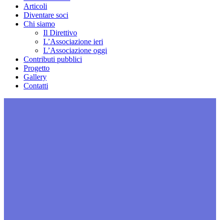
Articoli
Diventare soci
Chi siamo
Il Direttivo
L’Associazione ieri
L’Associazione oggi
Contributi pubblici
Progetto
Gallery
Contatti