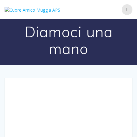
Salta
al
contenuto
Diamoci una
mano