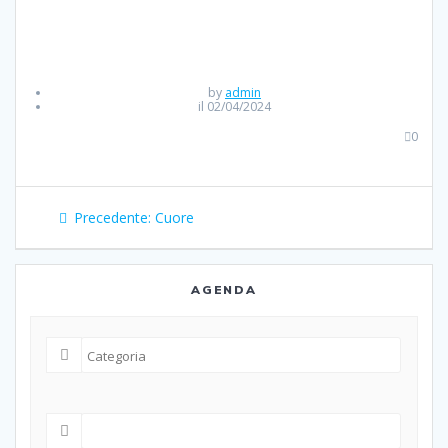
by
admin
il 02/04/2024
0
Navigazione
Articolo
Precedente:
Cuore
articoli
precedente:
AGENDA