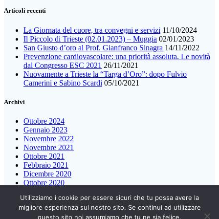
Articoli recenti
La Giornata del cuore, tra convegni e servizi
11/10/2024
Il Piccolo di Trieste (02.01.2023) – Muggia
02/01/2023
San Giusto d’oro al Prof. Gianfranco Sinagra
14/11/2022
Prevenzione cardiovascolare: una priorità assoluta. Le novità
dal Congresso ESC 2021
26/11/2021
Nuovamente a Trieste la “Targa d’Oro”: dopo Fulvio
Camerini e Sabino Scardi
05/10/2021
Archivi
Ottobre 2024
Gennaio 2023
Novembre 2022
Novembre 2021
Ottobre 2021
Febbraio 2021
Dicembre 2020
Ottobre 2020
Luglio 2020
Utilizziamo i cookie per essere sicuri che tu possa avere la
Dicembre 2019
migliore esperienza sul nostro sito. Se continui ad utilizzare
Ottobre 2019
questo sito noi assumiamo che tu ne sia felice.