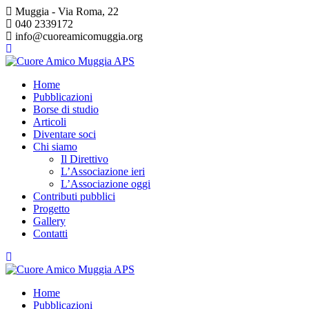
Salta
Muggia - Via Roma, 22
al
040 2339172
contenuto
info@cuoreamicomuggia.org
Home
Pubblicazioni
Borse di studio
Articoli
Diventare soci
Chi siamo
Il Direttivo
L’Associazione ieri
L’Associazione oggi
Contributi pubblici
Progetto
Gallery
Contatti
Home
Pubblicazioni