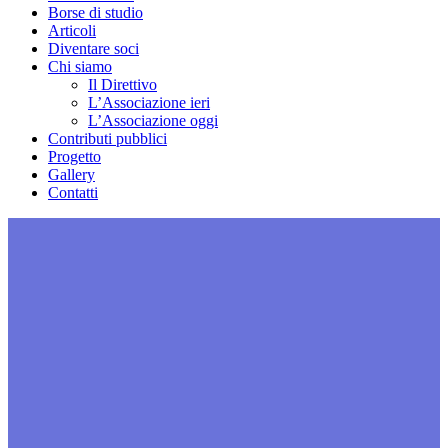
Borse di studio
Articoli
Diventare soci
Chi siamo
Il Direttivo
L’Associazione ieri
L’Associazione oggi
Contributi pubblici
Progetto
Gallery
Contatti